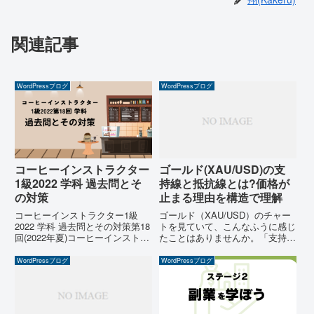
関連記事
WordPressブログ
WordPressブログ
ゴールド(XAU/USD)の支
コーヒーインストラクター
持線と抵抗線とは?価格が
1級2022 学科 過去問とそ
止まる理由を構造で理解
の対策
ゴールド（XAU/USD）のチャー
コーヒーインストラクター1級
トを見ていて、こんなふうに感じ
2022 学科 過去問とその対策第18
たことはありませんか。「支持線
回(2022年夏)コーヒーインストラ
や抵抗線を引いているが、なぜか
クター1級を受けてきましたの
機能しない」「反発すると思った
で、覚えている限りの問題とその
WordPressブログ
WordPressブログ
のに、あっさり抜けてしまう」
対策などを個人的感想を交えなが
「どの価格を基準にラインを引け
ら書いていきたいと思います。こ
ばいいのか分からない」「ライ...
こでは学科の問題のみ...