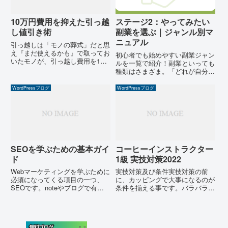
10万円費用を抑えた引っ越
ステージ2：やってみたい
し値引き術
副業を選ぶ｜ジャンル別マ
ニュアル
引っ越しは「モノの葬式」だと思
え『まだ使えるかも』で取ってお
初心者でも始めやすい副業ジャン
いたモノが、引っ越し費用を1万
ルを一覧で紹介！副業といっても
円、2万円と地味に押し上げてく
種類はさまざま。「どれが自分に
る現実。これはもう、ただの金食
向いているのかわからない…」と
いゴミだと、西垣は7回目の引っ
迷っていませんか？ここでは、初
WordPressブログ
WordPressブログ
越しで悟りました。こんにちは。
心者でも取り組みやすいネット副
引っ越しを繰り返すたびに、持
業を厳選して紹介します。あなた
ち...
の興味やライフスタイルに合わ
せ...
SEOを学ぶための基本ガイ
コーヒーインストラクター
ド
1級 実技対策2022
Webマーケティングを学ぶために
実技対策及び条件実技対策の前
必須になってくる項目の一つ、
に、カッピングで大事になるのが
SEOです。noteやブログで有料
条件を揃える事です。バラバラの
記事を書いた、マガジンを販売し
条件で行うと正しくカッピングで
た、でも売れない、という状況が
きないからです。コーヒーインス
あるかと思います。それには大き
トラクター1級の講習会にて定義
な理由があります。・欲しい人に
された条件は以下のようなもの。