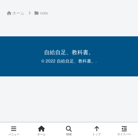
ホーム
note
自給自足、教科書。
© 2022 自給自足、教科書。.
メニュー
ホーム
検索
トップ
サイドバー