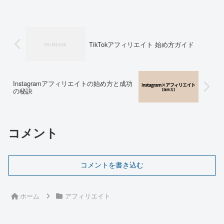
側にも15,000円クーポンや
しまった方も多いと思います。ブ
30%offクーポンなど手厚い特典
ログは昔からあるシンプル便利な
があります。この記事では最短、
ツールで...
無料で80万円稼ぐ為のプロセス
のみを記載しますので...
TikTokアフィリエイト 始め方ガイド
Instagramアフィリエイトの始め方と成功
の秘訣
コメント
コメントを書き込む
ホーム
アフィリエイト