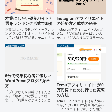
本業にしたい優良バイト7
Instagramアフィリエイト
選をランキング形式で紹介
の始め方と成功の秘訣
本業にしたい優良バイトをランキ
Instagramアフィリエイトの始め
ングでお伝えします。「バイト探
方は「どの商品を選べばいいの
しているけど何が良いか…」「正
か。」「どのようにプロモーショ
社員で働く前に経験してみた
ンすればよいのか。」「そして何
い…」「よく紹介されてるけど大
より本当に収益化できるのか。」
WordPressブログ
アフィリエイト
丈夫？」と心配が多いです。私も
具体的なステップが分からない皆
そうでした。結論：単発&選べる
さんへ結論：収益化は簡単です
範囲が豊富な今が好みの職を試す
が、「魅せ方・商品」次第で...
チャ...
5分で簡単初心者に優しい
WordPressブログの始め
Temuアフィリエイトで80
方
万円稼ぐために行った実際
「ブログなんか無料でイイんじ
の方法
ゃ」「始めるのが難しくて断
念…」「時間がかかりそう」と心
Temuアフィリエイトは今人気の
配そうな皆さんへ「私もブログを
１紹介で1,500円の高単価収益の
立ち上げたい！」と思ったもの
アフィリエイトです。また紹介者
の、手続きの複雑さを見て諦めて