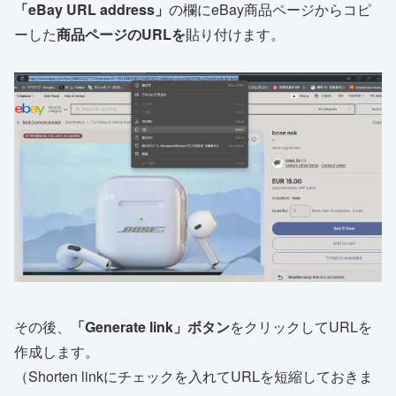
「eBay URL address」
の欄にeBay商品ページからコピ
ーした
商品ページのURLを
貼り付けます。
その後、
「Generate link」ボタン
をクリックしてURLを
作成します。
（Shorten linkにチェックを入れてURLを短縮しておきま