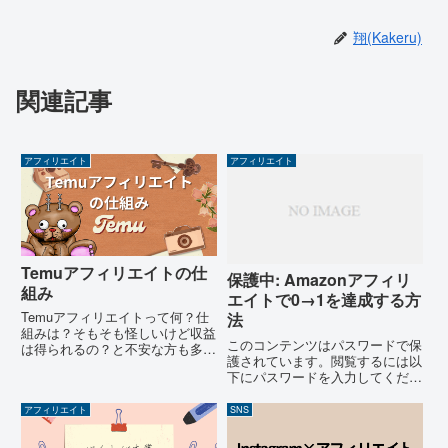
翔(Kakeru)
関連記事
アフィリエイト
アフィリエイト
Temuアフィリエイトの仕
保護中: Amazonアフィリ
組み
エイトで0→1を達成する方
Temuアフィリエイトって何？仕
法
組みは？そもそも怪しいけど収益
このコンテンツはパスワードで保
は得られるの？と不安な方も多い
護されています。閲覧するには以
と思います。私も以前はそうでし
下にパスワードを入力してくださ
た。結論：国内のちょっとしたア
い。 パスワード:
フィリエイトより比較的稼ぎやす
アフィリエイト
SNS
い。Temuアフィリエイトを始め
て間もない頃は疑心暗鬼で取...