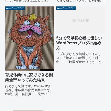
価の急落や為替の乱高下を経験す
始め方を解説。
ると、「もう売買で神経をすり減
WordPressブログ
WordPressブログ
らしたくない」と感じる人は少な
くありません。そこで候補に挙が
りやすいのがゴールドです。金
は...
5分で簡単初心者に優しい
WordPressブログの始め
方
「ブログなんか無料でイイんじ
ゃ」「始めるのが難しくて断
念…」「時間がかかりそう」と心
配そうな皆さんへ「私もブログを
立ち上げたい！」と思ったもの
の、手続きの複雑さを見て諦めて
育児休業中に家でできる副
しまった方も多いと思います。ブ
業全部やってみた結果
ログは昔からあるシンプル便利な
ツールで...
始めまして翔です。2022年12月
現在、半年間の育児休業中です。
28歳、男、会社員、一児のパパ
です。何かしないとなぁ、せっか
くの育休・産休中に開いた隙間で
できたらなぁ、と思っている人は
多いのではないでしょうか？僕も