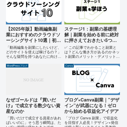
【2025年版】動画編集副
ステージ1：副業の基礎理
業におすすめのクラウドソ
解｜副業を始める前に絶対
ーシングサイト10選｜初心
に押さえておきたい5つの
者〜中級者向けに厳選！
基本
「動画編集を副業にしたいけど、
✅ この記事でわかること副業と
どのサイトを使えば稼げるの？」
は？どんな働き方があるのかネッ
そんな疑問を持つあなたに向け
ト副業のメリット・デメリットよ
て、この記事では初心者〜中級者
くある「会社にバレる」仕組みと
が安心して使えるクラウドソーシ
回避法どのくらい稼げる？収入パ
WordPressブログ
Canva
ングサイトを10個厳選しまし
ターンの実例副業を始める前に準
た。特におすすめなのが、実績ゼ
備しておきたいこと1. 副業と
ロでも始められる「クラウドワー
は？定義と広がる選択肢副業と
クス...
は...
なぜゴールドは『買いだ
ブログ×Canva副業｜”デザ
け』で成立する数少ない資
イン”が武器になる！ゼロ
産なのか
から始める収益化アイデア
「買いだけで成立する資産があれ
「ブログ Canva 副業」で収益化
ばいいのに」そう思う瞬間は、た
を目指す人必見！デザイン×発信
いてい相場に疲れたあとです。株
で稼ぐ新しいスタイルと具体的な