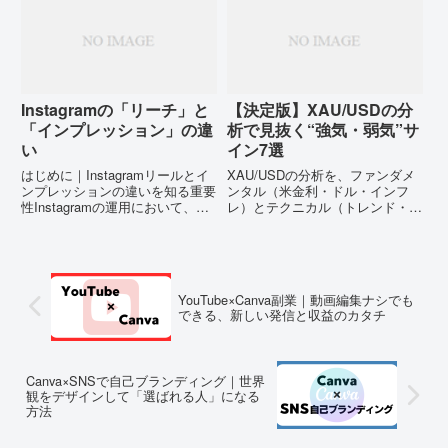
り返しがつかなくなるのが怖い」
も充実しています。
「結局、いつ買えばいいのか分か
WordPress（ワードプレス）も当
らない」この不安は、知識不足
然イ...
と...
Instagramの「リーチ」と
【決定版】XAU/USDの分
「インプレッション」の違
析で見抜く“強気・弱気”サ
い
イン7選
はじめに｜Instagramリールとイ
XAU/USDの分析を、ファンダメ
ンプレッションの違いを知る重要
ンタル（米金利・ドル・インフ
性Instagramの運用において、
レ）とテクニカル（トレンド・節
「リール」と「インプレッショ
目・ボラ）をつなげて、初心者で
ン」は非常に重要な要素です。そ
も迷いにくい手順に落とし込みま
れぞれの違いを理解し、効果的に
す。金（ゴールド）が動く理由、
活用することで、フォロワー増加
見るべき指標、負けにくいリスク
やエンゲージメント...
管理まで1本で解説。XAU/...
YouTube×Canva副業｜動画編集ナシでも
できる、新しい発信と収益のカタチ
Canva×SNSで自己ブランディング｜世界
観をデザインして「選ばれる人」になる
方法