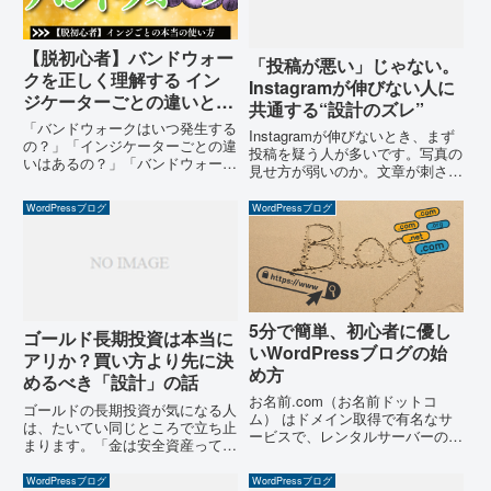
【脱初心者】バンドウォー
「投稿が悪い」じゃない。
クを正しく理解する イン
Instagramが伸びない人に
ジケーターごとの違いと
共通する“設計のズレ”
は？
「バンドウォークはいつ発生する
Instagramが伸びないとき、まず
の？」「インジケーターごとの違
投稿を疑う人が多いです。写真の
いはあるの？」「バンドウォーク
見せ方が弱いのか。文章が刺さら
を使った戦略は？」結論：ボリン
ないのか。ネタがズレているの
ジャーバンドだけでトレードは危
か。投稿頻度が足りないのか。も
WordPressブログ
WordPressブログ
険。○○を使うべし！ボリンジャ
ちろん、投稿が原因のこともあり
ーバンドを戦略に取り入れている
ます。ただ、投稿を改善しても数
人は多いと思います。ですが、
字がほとんど動かない人が...
バ...
5分で簡単、初心者に優し
ゴールド長期投資は本当に
いWordPressブログの始
アリか？買い方より先に決
め方
めるべき「設計」の話
お名前.com（お名前ドットコ
ゴールドの長期投資が気になる人
ム） はドメイン取得で有名なサ
は、たいてい同じところで立ち止
ービスで、レンタルサーバーのサ
まります。「金は安全資産って聞
ービスも提供しています。サービ
くけど、本当に長期で持っていい
スの品質も年々向上していて、レ
のか」「株みたいに急落して、取
WordPressブログ
WordPressブログ
ンタルサーバー契約時の特典など