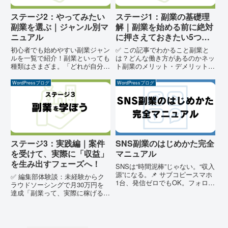
ステージ2：やってみたい
ステージ1：副業の基礎理
副業を選ぶ｜ジャンル別マ
解｜副業を始める前に絶対
ニュアル
に押さえておきたい5つの
基本
初心者でも始めやすい副業ジャン
✅ この記事でわかること副業と
ルを一覧で紹介！副業といっても
は？どんな働き方があるのかネッ
種類はさまざま。「どれが自分に
ト副業のメリット・デメリットよ
向いているのかわからない…」と
くある「会社にバレる」仕組みと
迷っていませんか？ここでは、初
回避法どのくらい稼げる？収入パ
WordPressブログ
WordPressブログ
心者でも取り組みやすいネット副
ターンの実例副業を始める前に準
業を厳選して紹介します。あなた
備しておきたいこと1. 副業と
の興味やライフスタイルに合わ
は？定義と広がる選択肢副業と
せ...
は...
ステージ3：実践編｜案件
SNS副業のはじめかた完全
を受けて、実際に「収益」
マニュアル
を生み出すフェーズへ！
SNSは“時間泥棒”じゃない。“収入
源”になる。📌 サブコピースマホ
✅ 編集部体験談：未経験からク
1台、発信ゼロでもOK。フォロワ
ラウドソーシングで月30万円を
ーが少なくても、特別なスキルが
達成「副業って、実際に稼げる
なくても。今すぐ始められる
の？」と思っていた私も、最初は
「SNS副業のはじめかた完全マ
完全な初心者でした。ですが、ク
ニュアル」「育児の合間にちょっ
ラウドソーシングに登録してコツ
とだけ」「通勤中のスキマ...
コツ仕事をこなした結果、わずか