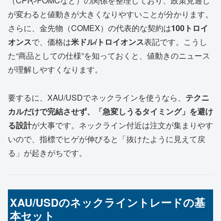
（CPIやFOMCなど）の関係を整理しており、政策見通し
が変わると値動きが大きくなりやすいことが分かります。
さらに、金先物（COMEX）の代表的な契約は
100トロイ
オンス
で、価格は
米ドル/トロイオンス
表記です。こうし
た“商品としての仕様”を知っておくと、値動きのニュース
が理解しやすくなります。
要するに、XAU/USDでネックラインを使うなら、
テクニ
カルだけで完結させず、「急変しうるタイミング」を避け
る設計
が大事です。ネックライン付近は注文が集まりやす
いので、指標でヒゲが伸びると「抜けたように見えて戻
る」が起きがちです。
XAU/USDのネックライントレードの基
本セット