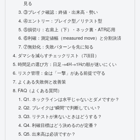
見る
③ブレイク確認：終値・出来高・勢い
④エントリー：ブレイク型／リテスト型
⑤損切り：右肩上（下）・ネック裏・ATR応用
⑥利確：測定値幅（measured move）と分割決済
⑦無効化：失敗パターンを先に知る
ダマシを減らすチェックリスト（7項目）
時間足の選び方：日足→4H→1Hの順が迷いにくい
リスク管理：金は「一撃」がある前提で守る
よくある失敗例と改善策
FAQ（よくある質問）
Q1. ネックラインは水平じゃないとダメですか？
Q2. ブレイクは“瞬間”で判断していい？
Q3. リテストが来ないときはどうする？
Q4. 利確目標はどう決めるのが定番？
Q5. 出来高は必須ですか？