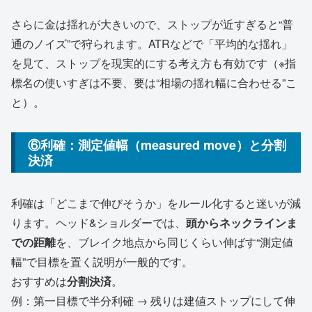
さらに金は揺れが大きいので、ストップが近すぎると“普
通のノイズ”で狩られます。ATRなどで「平均的な揺れ」
を見て、ストップを現実的にする考え方も有効です（※指
標名の使いすぎは不要、要は“相場の揺れ幅に合わせる”こ
と）。
⑥利確：測定値幅（measured move）と分割
決済
利確は「どこまで伸びそうか」をルール化すると迷いが減
ります。ヘッド&ショルダーでは、
頭からネックラインま
での距離
を、ブレイク地点から同じくらい伸ばす“測定値
幅”で目標を置く説明が一般的です。
おすすめは
分割決済
。
例：第一目標で半分利確 → 残りは建値ストップにして伸