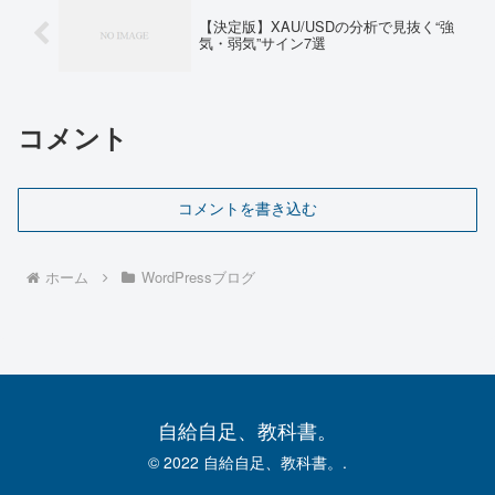
半年で累計30万円の収益を達
【決定版】XAU/USDの分析で見抜く“強
成。...
気・弱気”サイン7選
コメント
コメントを書き込む
ホーム
WordPressブログ
自給自足、教科書。
© 2022 自給自足、教科書。.