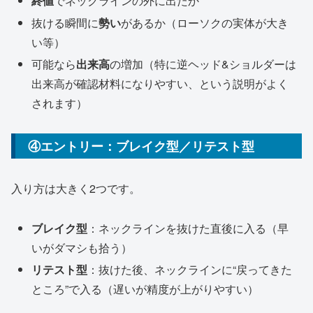
終値
でネックラインの外に出たか
抜ける瞬間に
勢い
があるか（ローソクの実体が大き
い等）
可能なら
出来高
の増加（特に逆ヘッド&ショルダーは
出来高が確認材料になりやすい、という説明がよく
されます）
④エントリー：ブレイク型／リテスト型
入り方は大きく2つです。
ブレイク型
：ネックラインを抜けた直後に入る（早
いがダマシも拾う）
リテスト型
：抜けた後、ネックラインに“戻ってきた
ところ”で入る（遅いが精度が上がりやすい）