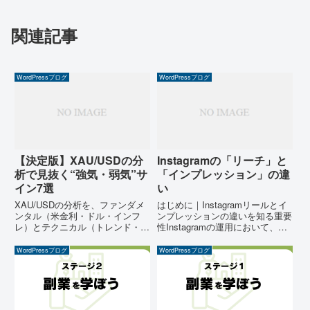
関連記事
WordPressブログ
WordPressブログ
【決定版】XAU/USDの分
Instagramの「リーチ」と
析で見抜く“強気・弱気”サ
「インプレッション」の違
イン7選
い
XAU/USDの分析を、ファンダメ
はじめに｜Instagramリールとイ
ンタル（米金利・ドル・インフ
ンプレッションの違いを知る重要
レ）とテクニカル（トレンド・節
性Instagramの運用において、
目・ボラ）をつなげて、初心者で
「リール」と「インプレッショ
も迷いにくい手順に落とし込みま
ン」は非常に重要な要素です。そ
WordPressブログ
WordPressブログ
す。金（ゴールド）が動く理由、
れぞれの違いを理解し、効果的に
見るべき指標、負けにくいリスク
活用することで、フォロワー増加
管理まで1本で解説。XAU/...
やエンゲージメント...