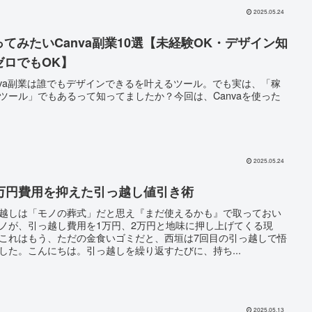
2025.05.24
ってみたいCanva副業10選【未経験OK・デザイン知
ゼロでもOK】
nva副業は誰でもデザインできるを叶えるツール。でも実は、「稼
ツール」でもあるって知ってましたか？今回は、Canvaを使った
2025.05.24
0万円費用を抑えた引っ越し値引き術
越しは「モノの葬式」だと思え『まだ使えるかも』で取っておい
ノが、引っ越し費用を1万円、2万円と地味に押し上げてくる現
これはもう、ただの金食いゴミだと、西垣は7回目の引っ越しで悟
した。こんにちは。引っ越しを繰り返すたびに、持ち...
2025.05.13