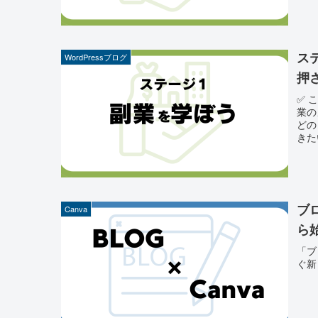
ス
WordPressブログ
押
✅ 
業の
どの
きた
ブ
Canva
ら
「ブ
ぐ新