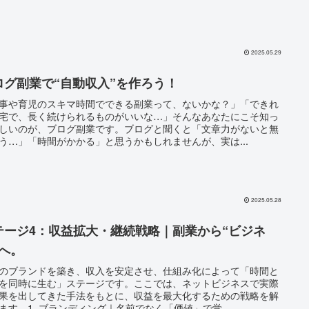
2025.05.29
ログ副業で“自動収入”を作ろう！
事や育児のスキマ時間でできる副業って、ないかな？」「できれ
宅で、長く続けられるものがいいな…」そんなあなたにこそ知っ
しいのが、ブログ副業です。ブログと聞くと「文章力がないと無
う…」「時間がかかる」と思うかもしれませんが、実は...
2025.05.28
テージ4：収益拡大・継続戦略｜副業から“ビジネ
”へ。
のブランドを築き、収入を安定させ、仕組み化によって「時間と
を同時に生む」ステージです。ここでは、ネットビジネスで実際
果を出してきた手法をもとに、収益を最大化するための戦略を解
ます。1. ブランディング｜名前でなく「価値」で覚...