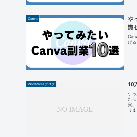
や
Canva
識
Ca
げる
1
WordPressブログ
引っ
たモ
実。
りま