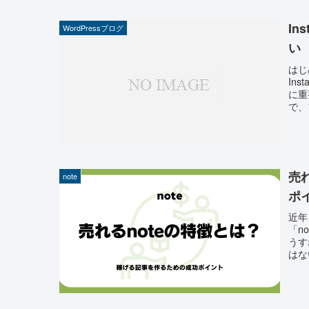
I
WordPressブログ
い
はじ
In
に重
で、
売
note
ポ
近年
「n
うす
はな