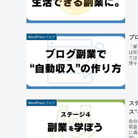
ブ
WordPressブログ
「家
ば在
てほ
理そ
ス
WordPressブログ
ス
自分
収益
に成
説し