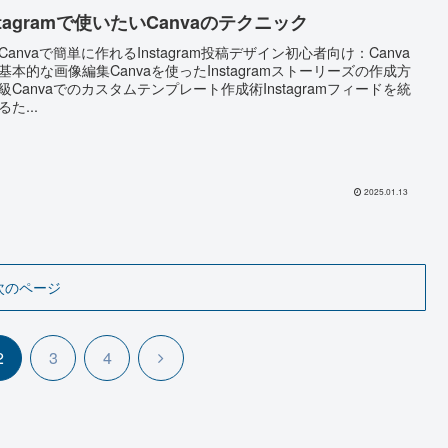
stagramで使いたいCanvaのテクニック
Canvaで簡単に作れるInstagram投稿デザイン初心者向け：Canva
基本的な画像編集Canvaを使ったInstagramストーリーズの作成方
級Canvaでのカスタムテンプレート作成術Instagramフィードを統
た...
2025.01.13
次のページ
次
2
3
4
へ