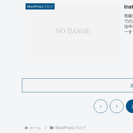
In
WordPressブログ
初級
での
法中
一する
前
1
へ
ホーム
WordPressブログ