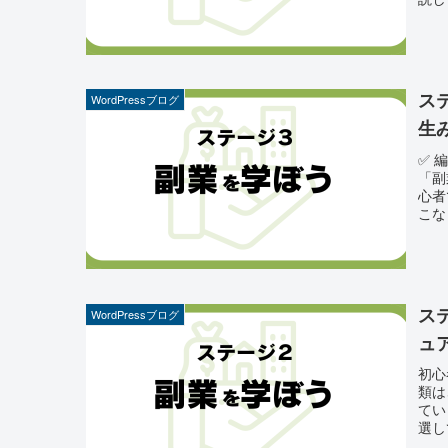
ス
WordPressブログ
生
✅ 
「副
心者
こな
ス
WordPressブログ
ュ
初心
類は
てい
選し