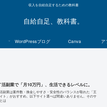
収入を自給自足するための教科書
自給自足、教科書。
WordPressブログ
Canva
ア
イ活副業で「月10万円」、生活できるレベルに。
活副業は案件数・換金しやすさ・安全性のバランスが取れた「王
イト」がおすすめ。以下サイト選べば間違いありません。そのサ
とは