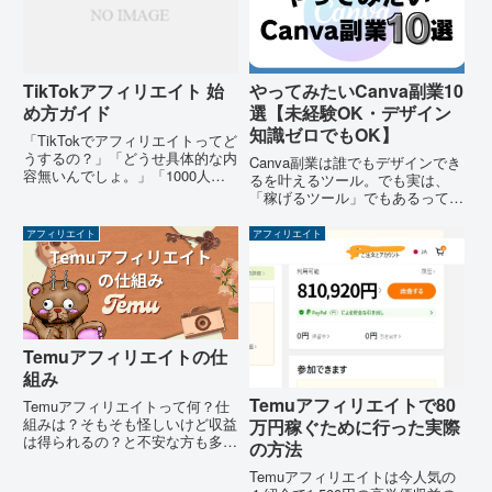
てこいな【eBayアフィリエイ...
TikTokアフィリエイト 始
やってみたいCanva副業10
め方ガイド
選【未経験OK・デザイン
知識ゼロでもOK】
「TikTokでアフィリエイトってど
うするの？」「どうせ具体的な内
Canva副業は誰でもデザインでき
容無いんでしょ。」「1000人以
るを叶えるツール。でも実は、
下には無理」など諦めている皆さ
「稼げるツール」でもあるって知
んへこの記事ではTikTokを使った
ってましたか？今回は、Canvaを
アフィリエイトの基礎から実際の
使った
アフィリエイト
アフィリエイト
サイトの組み立て方まで、有料級
の記事を無料で公...
Temuアフィリエイトの仕
組み
Temuアフィリエイトで80
Temuアフィリエイトって何？仕
組みは？そもそも怪しいけど収益
万円稼ぐために行った実際
は得られるの？と不安な方も多い
の方法
と思います。私も以前はそうでし
た。結論：国内のちょっとしたア
Temuアフィリエイトは今人気の