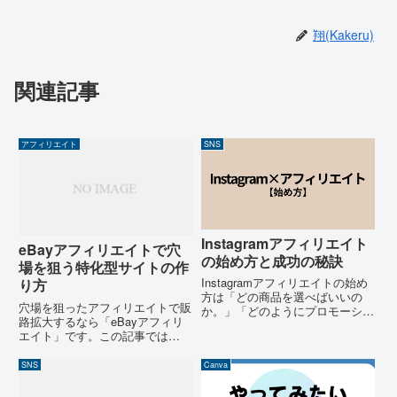
翔(Kakeru)
関連記事
アフィリエイト
SNS
Instagramアフィリエイト
eBayアフィリエイトで穴
の始め方と成功の秘訣
場を狙う特化型サイトの作
Instagramアフィリエイトの始め
り方
方は「どの商品を選べばいいの
穴場を狙ったアフィリエイトで販
か。」「どのようにプロモーショ
路拡大するなら「eBayアフィリ
ンすればよいのか。」「そして何
エイト」です。この記事では
より本当に収益化できるのか。」
ebayを利用したアフィリエイト
具体的なステップが分からない皆
のやり方を公開しています。超個
SNS
Canva
さんへ結論：収益化は簡単です
性的な特化型物販アフィリエイト
が、「魅せ方・商品」次第で...
や専門的なアフィリエイトにもっ