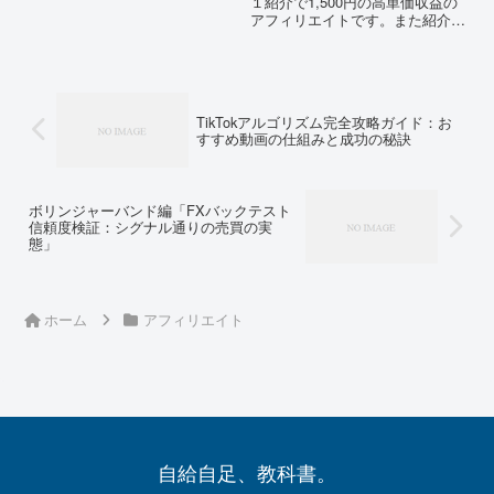
フィリエイトより比較的稼ぎやす
１紹介で1,500円の高単価収益の
い。Temuアフィリエイトを始め
アフィリエイトです。また紹介者
て間もない頃は疑心暗鬼で取...
側にも15,000円クーポンや
30%offクーポンなど手厚い特典
があります。この記事では最短、
無料で80万円稼ぐ為のプロセス
のみを記載しますので...
TikTokアルゴリズム完全攻略ガイド：お
すすめ動画の仕組みと成功の秘訣
ボリンジャーバンド編「FXバックテスト
信頼度検証：シグナル通りの売買の実
態」
ホーム
アフィリエイト
自給自足、教科書。